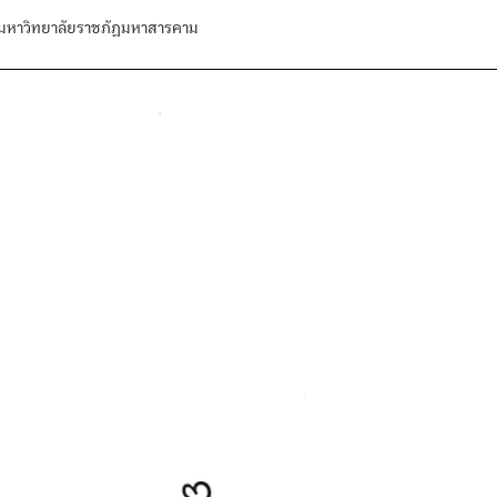
หาวิทยาลัยราชภัฏมหาสารคาม